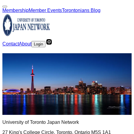
Membership
Member Events
Torontonians Blog
Contact
About
Login
Become a Member
UTJNでは2025-2026年度もネットワーキング、就職、同窓
会など、様々なニーズに応えたイベントを企画しています。
無料の会員登録をすることで、様々なイベントに参加できる
ようになります。
会員登録はこちらから
LOG IN
University of Toronto Japan Network
27 King's College Circle, Toronto, Ontario M5S 1A1